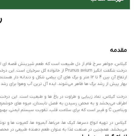
مقدمه
گیلاس، جواهر سرخ فام از دل طبیعت است که طعم شیرینش قصه ای از ت
درخت شگفت انگیز Prunus avium از خانواده گل 
ارتفاع آن بین 4 تا 12 متر و برگ های آن بیضی شکل و دندا
بهار پیش از رشد برگ ها ظاهر می‌شوند. ایده آل ترین آب وهوا برای ر
درخت گیلاس، نماد زیبایی و طراوت در باغ ها و طبعیت است. این درخت
اطراف می‌بخشد و به محض رسیدن به فصل تابستان، میوه های خوشمزه و پ
ویتامین C و فیبر است که برای سلامت قلب، تقویت سیستم ایمنی، بهبود خواب، شفافیت پوست و کاهش وزن بسیار مفید است.
گیلاس در تهیه انواع دسرها، کیک ها، مرباها، آبمیوه ها، کمپوت ها و 
می‌بخشد. همچنین در صنعت غذا به عنوان طعم دهنده طبیعی در محصولات