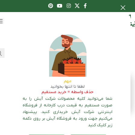
اعطای نمایندگی
کشت بادمجان |
0 تا 100 کاشت
بادمجون
تازه ترین مقالات
مهم
لیست محصولات قابل کشت
لطفا تا انتها بخوانید
در استان هرمزگان| به
حذف واسطه = خرید مستقیم
تفکیک شهرها
شما می‌توانید کلیه محصولات شرکت آیش را به
لیست محصولات قابل کشت
صورت مستقیم به قیمت درب کارخانه از فروشگاه
در استان کرمان| به تفکیک
شهرها
اینترنتی شرکت آیش خریداری کنید. پیشنهاد
لیست محصولات قابل کشت
می‌کنیم جهت ورود به فروشگاه آیش بر روی دکمه
در استان سمنان| به تفکیک
زیر کلیک کنید
شهرها
فهرست مطالب
لیست محصولات قابل کشت