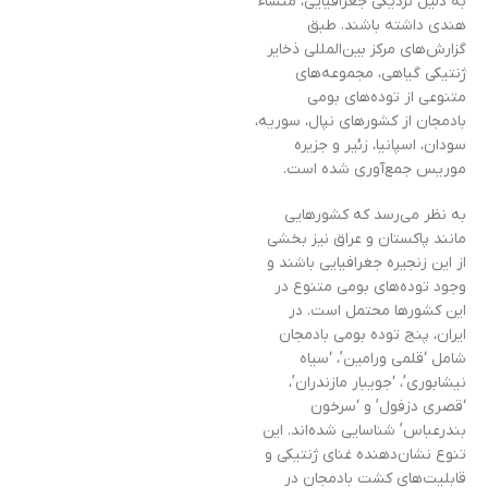
به دلیل نزدیکی جغرافیایی، منشاء
هندی داشته باشند. طبق
گزارش‌های مرکز بین‌المللی ذخایر
ژنتیکی گیاهی، مجموعه‌های
متنوعی از توده‌های بومی
بادمجان از کشورهای نپال، سوریه،
سودان، اسپانیا، زئیر و جزیره
موریس جمع‌آوری شده است.
به نظر می‌رسد که کشورهایی
مانند پاکستان و عراق نیز بخشی
از این زنجیره جغرافیایی باشند و
وجود توده‌های بومی متنوع در
این کشورها محتمل است. در
ایران، پنج توده بومی بادمجان
شامل ‘قلمی ورامین’، ‘سیاه
نیشابوری’، ‘جویبار مازندران’،
‘قصری دزفول’ و ‘سرخون
بندرعباس’ شناسایی شده‌اند. این
تنوع نشان‌دهنده غنای ژنتیکی و
قابلیت‌های کشت بادمجان در