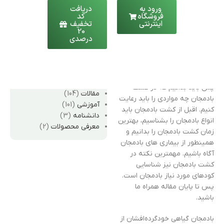
ورود به
دریافت
در استان یزد | به تفکیک
فروشگاه
کد
شهرها
اینترنتی
تخفیف
لیست محصولات قابل کشت
20
مقدمه
درصدی
در استان فارس | به تفکیک
شهرها
بادمجان یکی از پرمصرف ترین
سبزیجات و گیاهان در سبد غذایی
دسته‌ها
انسانها خصوصا ما ایرانیان است
پس باید بدانیم که در کشت
مقالات
(104)
بادمجان چه مواردی را باید رعایت
آموزشی
(101)
کنیم. اقبل از کشت بادمجان باید
دانشنامه
(3)
انواع بادمجان را بشناسیم، بهترین
معرفی محصولات
(2)
زمان کشت بادمجان را بدانیم و
همینطور از بیماری های بادمجان
آگاه باشیم. مهمترین نکته در
کشت بادمجان نیز شناسایی
کودهای مورد نیاز بادمجان است.
پس تا پایان مقاله همراه ما
باشید.
بادمجان گیاهی خودگرده‌افشان از