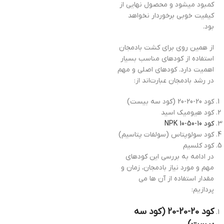
کمبود میشود و محصول نهایی از
کیفیت خوبی برخوردار نخواهد
بود.
از همین روی برای کشت بادمجان
استفاده از کودهای مناسب بسیار
اهمیت دارد. کودهای اصلی و مهم
در رشد بادمجان عبارت‌اند از:
کود 20-20-20 (کود سه بیست)
کود هیومیک اسید
کود NPK 10-50-10
کود سولوپتاس (سولفات پتاسیم)
کود کلسیم
در ادامه به بررسی این کودهای
مهم و مورد نیاز بادمجان، زمان و
مقدار استفاده از آن ها می
پردازیم:
کود 20-20-20 (کود سه