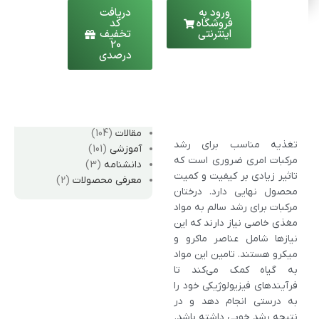
ورود به
دریافت
در استان یزد | به تفکیک
فروشگاه
کد
شهرها
اینترنتی
تخفیف
لیست محصولات قابل کشت
20
فهرست مطالب
درصدی
در استان فارس | به تفکیک
شهرها
دسته‌ها
مقدمه
مقالات
(104)
تغذیه مناسب برای رشد
آموزشی
(101)
مرکبات امری ضروری است که
دانشنامه
(3)
تاثیر زیادی بر کیفیت و کمیت
معرفی محصولات
(2)
محصول نهایی دارد. درختان
مرکبات برای رشد سالم به مواد
مغذی خاصی نیاز دارند که این
نیازها شامل عناصر ماکرو و
میکرو هستند. تامین این مواد
به گیاه کمک می‌کند تا
فرآیندهای فیزیولوژیکی خود را
به درستی انجام دهد و در
نتیجه رشد خوبی داشته باشد.