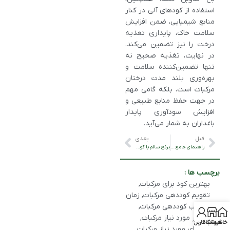
استفاده از کودهای آلی در کنار
منابع شیمیایی، ضمن افزایش
سلامت خاک، پایداری تغذیه
درخت را نیز تضمین می‌کند.
در نهایت، تغذیه صحیح نه‌
تنها تضمین‌کننده سلامت و
بهره‌وری بلند مدت درختان
مرکبات است، بلکه گامی مهم
در جهت حفظ منابع طبیعی و
افزایش سودآوری پایدار
باغداران به شمار می‌آید.
قبل
بعدی
راهنمای جامع کشت برنج: از بذر تا برداشت با استفاده از کودهای موثر
برنج سالم با کودهای طبیعی: راهکارهایی برای کشاورزی پایدار
برچسب ها :
بهترین کود برای مرکبات
,
تقویم کوددهی مرکبات
,
زمان
مناسب کوددهی مرکبات
,
عناصر مورد نیاز مرکبات
,
خانه
فروشگاه
حساب کاربری من
کودهای مورد نیاز مرکبات