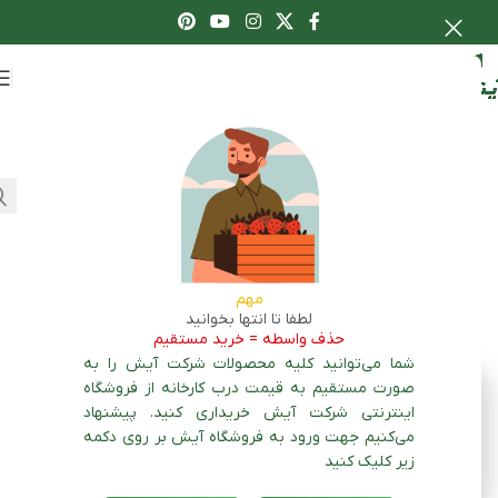
اعطای نمایندگی
نیازهای تغذیه‌ای
مرکبات: چه
عناصری برای رشد
تازه ترین مقالات
بهتر درختان
مرکبات ضروری
مهم
لیست محصولات قابل کشت
لطفا تا انتها بخوانید
در استان هرمزگان| به
هستند؟
حذف واسطه = خرید مستقیم
تفکیک شهرها
شما می‌توانید کلیه محصولات شرکت آیش را به
لیست محصولات قابل کشت
صورت مستقیم به قیمت درب کارخانه از فروشگاه
در استان کرمان| به تفکیک
شهرها
اینترنتی شرکت آیش خریداری کنید. پیشنهاد
لیست محصولات قابل کشت
می‌کنیم جهت ورود به فروشگاه آیش بر روی دکمه
در استان سمنان| به تفکیک
زیر کلیک کنید
شهرها
لیست محصولات قابل کشت