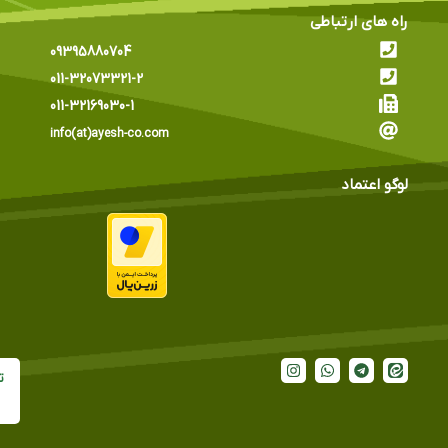
راه های ارتباطی
09395880704
011-32073321-2
011-32169030-1
info(at)ayesh-co.com
لوگو اعتماد
ت