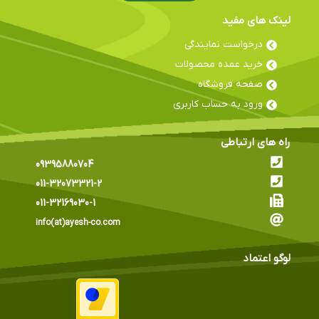
لینک های مفید
درخواست نمایندگی
خرید عمده محصولات
صفحه فروشگاه
ورود به حساب کاربری
راه های ارتباطی
09395880704
011-32073321-2
011-32169030-1
info(at)ayesh-co.com
لوگو اعتماد